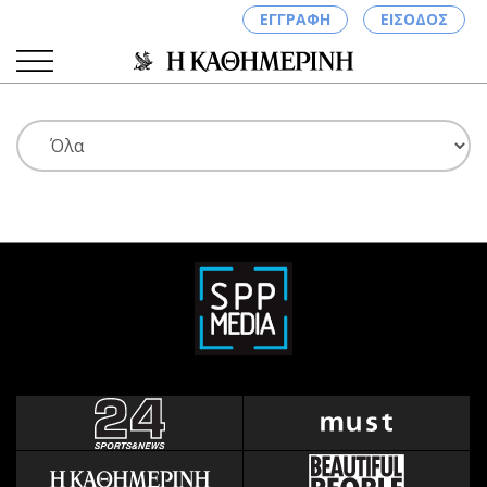
ΕΓΓΡΑΦΗ
ΕΙΣΟΔΟΣ
ΚΑΤΗΓΟΡΙΕΣ
ΣΥΝΔΕΣΗ
Κύπρος
Απόψεις
Παιδεία
Αρθρογραφία
Υγεία
The Hill
Πολιτική
Υγεία
Βουλευτικές 2026
Αγγελίες
Εκλογές 2024
Ενοικιάζονται
Προεδρικές 2023
Πωλούνται
Δημοσκοπήσεις
Ζητούν εργασία
Διπλωματία
Θέσεις εργασίας