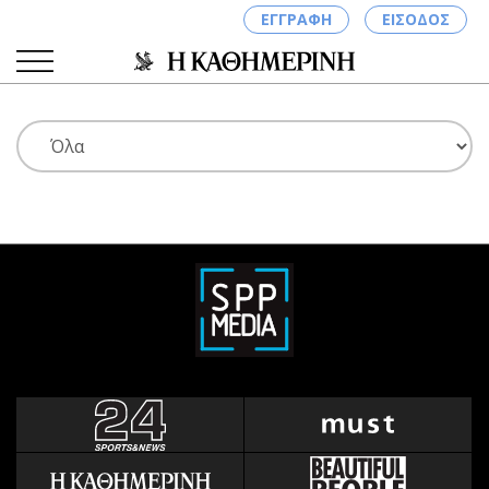
ΕΓΓΡΑΦΗ
ΕΙΣΟΔΟΣ
ΚΑΤΗΓΟΡΙΕΣ
ΣΥΝΔΕΣΗ
Κύπρος
Απόψεις
Παιδεία
Αρθρογραφία
Υγεία
The Hill
Πολιτική
Υγεία
Βουλευτικές 2026
Αγγελίες
Εκλογές 2024
Ενοικιάζονται
Προεδρικές 2023
Πωλούνται
Δημοσκοπήσεις
Ζητούν εργασία
Διπλωματία
Θέσεις εργασίας