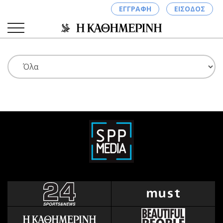
ΕΓΓΡΑΦΗ
ΕΙΣΟΔΟΣ
ΚΑΤΗΓΟΡΙΕΣ
ΣΥΝΔΕΣΗ
Κύπρος
Απόψεις
Παιδεία
Αρθρογραφία
Υγεία
The Hill
Πολιτική
Υγεία
Βουλευτικές 2026
Αγγελίες
Εκλογές 2024
Ενοικιάζονται
Προεδρικές 2023
Πωλούνται
Δημοσκοπήσεις
Ζητούν εργασία
Διπλωματία
Θέσεις εργασίας