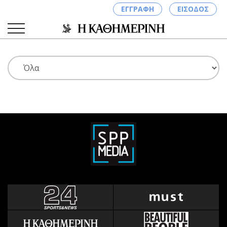
ΕΓΓΡΑΦΗ
ΕΙΣΟΔΟΣ
ΚΑΤΗΓΟΡΙΕΣ
ΣΥΝΔΕΣΗ
Κύπρος
Απόψεις
Παιδεία
Αρθρογραφία
Υγεία
The Hill
Πολιτική
Υγεία
Βουλευτικές 2026
Αγγελίες
Εκλογές 2024
Ενοικιάζονται
Προεδρικές 2023
Πωλούνται
Δημοσκοπήσεις
Ζητούν εργασία
Διπλωματία
Θέσεις εργασίας