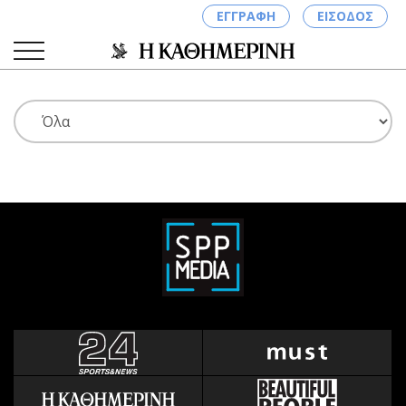
ΕΓΓΡΑΦΗ
ΕΙΣΟΔΟΣ
ΚΑΤΗΓΟΡΙΕΣ
ΣΥΝΔΕΣΗ
Κύπρος
Απόψεις
Παιδεία
Αρθρογραφία
Υγεία
The Hill
Πολιτική
Υγεία
Βουλευτικές 2026
Αγγελίες
Εκλογές 2024
Ενοικιάζονται
Προεδρικές 2023
Πωλούνται
Δημοσκοπήσεις
Ζητούν εργασία
Διπλωματία
Θέσεις εργασίας