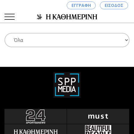
ΕΓΓΡΑΦΗ
ΕΙΣΟΔΟΣ
ΚΑΤΗΓΟΡΙΕΣ
ΣΥΝΔΕΣΗ
Κύπρος
Απόψεις
Παιδεία
Αρθρογραφία
Υγεία
The Hill
Πολιτική
Υγεία
Βουλευτικές 2026
Αγγελίες
Εκλογές 2024
Ενοικιάζονται
Προεδρικές 2023
Πωλούνται
Δημοσκοπήσεις
Ζητούν εργασία
Διπλωματία
Θέσεις εργασίας