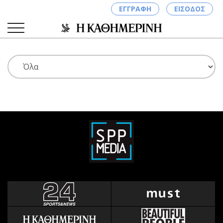
ΕΓΓΡΑΦΗ
ΕΙΣΟΔΟΣ
ΚΑΤΗΓΟΡΙΕΣ
ΣΥΝΔΕΣΗ
Κύπρος
Απόψεις
Παιδεία
Αρθρογραφία
Υγεία
The Hill
Πολιτική
Υγεία
Βουλευτικές 2026
Αγγελίες
Εκλογές 2024
Ενοικιάζονται
Προεδρικές 2023
Πωλούνται
Δημοσκοπήσεις
Ζητούν εργασία
Διπλωματία
Θέσεις εργασίας