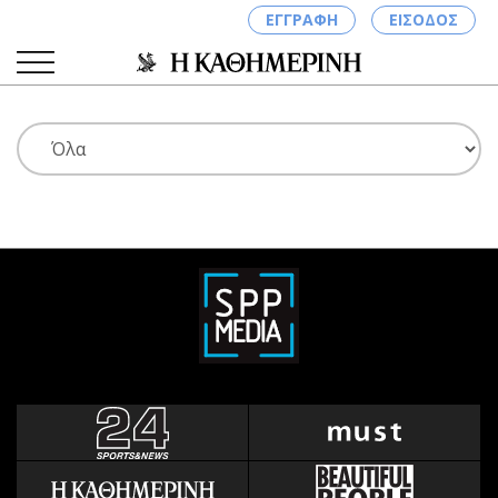
ΕΓΓΡΑΦΗ
ΕΙΣΟΔΟΣ
ΚΑΤΗΓΟΡΙΕΣ
ΣΥΝΔΕΣΗ
Κύπρος
Απόψεις
Παιδεία
Αρθρογραφία
Υγεία
The Hill
Πολιτική
Υγεία
Βουλευτικές 2026
Αγγελίες
Εκλογές 2024
Ενοικιάζονται
Προεδρικές 2023
Πωλούνται
Δημοσκοπήσεις
Ζητούν εργασία
Διπλωματία
Θέσεις εργασίας