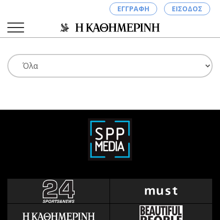
ΕΓΓΡΑΦΗ
ΕΙΣΟΔΟΣ
ΚΑΤΗΓΟΡΙΕΣ
ΣΥΝΔΕΣΗ
Κύπρος
Απόψεις
Παιδεία
Αρθρογραφία
Υγεία
The Hill
Πολιτική
Υγεία
Βουλευτικές 2026
Αγγελίες
Εκλογές 2024
Ενοικιάζονται
Προεδρικές 2023
Πωλούνται
Δημοσκοπήσεις
Ζητούν εργασία
Διπλωματία
Θέσεις εργασίας