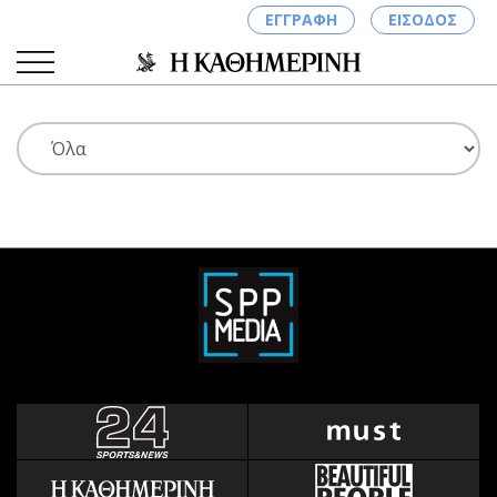
ΕΓΓΡΑΦΗ
ΕΙΣΟΔΟΣ
ΚΑΤΗΓΟΡΙΕΣ
ΣΥΝΔΕΣΗ
Κύπρος
Απόψεις
Παιδεία
Αρθρογραφία
Υγεία
The Hill
Πολιτική
Υγεία
Βουλευτικές 2026
Αγγελίες
Εκλογές 2024
Ενοικιάζονται
Προεδρικές 2023
Πωλούνται
Δημοσκοπήσεις
Ζητούν εργασία
Διπλωματία
Θέσεις εργασίας