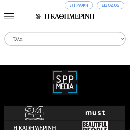
ΕΓΓΡΑΦΗ
ΕΙΣΟΔΟΣ
ΚΑΤΗΓΟΡΙΕΣ
ΣΥΝΔΕΣΗ
Κύπρος
Απόψεις
Παιδεία
Αρθρογραφία
Υγεία
The Hill
Πολιτική
Υγεία
Βουλευτικές 2026
Αγγελίες
Εκλογές 2024
Ενοικιάζονται
Προεδρικές 2023
Πωλούνται
Δημοσκοπήσεις
Ζητούν εργασία
Διπλωματία
Θέσεις εργασίας