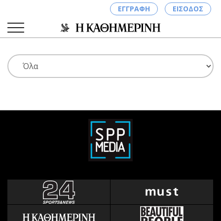
ΕΓΓΡΑΦΗ
ΕΙΣΟΔΟΣ
ΚΑΤΗΓΟΡΙΕΣ
ΣΥΝΔΕΣΗ
Κύπρος
Απόψεις
Παιδεία
Αρθρογραφία
Υγεία
The Hill
Πολιτική
Υγεία
Βουλευτικές 2026
Αγγελίες
Εκλογές 2024
Ενοικιάζονται
Προεδρικές 2023
Πωλούνται
Δημοσκοπήσεις
Ζητούν εργασία
Διπλωματία
Θέσεις εργασίας