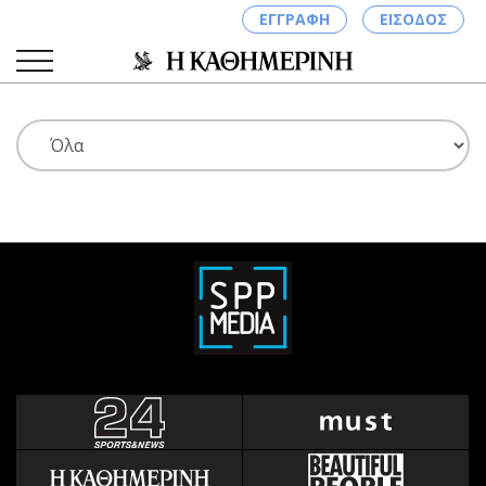
ΕΓΓΡΑΦΗ
ΕΙΣΟΔΟΣ
ΚΑΤΗΓΟΡΙΕΣ
ΣΥΝΔΕΣΗ
Κύπρος
Απόψεις
Παιδεία
Αρθρογραφία
Υγεία
The Hill
Πολιτική
Υγεία
Βουλευτικές 2026
Αγγελίες
Εκλογές 2024
Ενοικιάζονται
Προεδρικές 2023
Πωλούνται
Δημοσκοπήσεις
Ζητούν εργασία
Διπλωματία
Θέσεις εργασίας