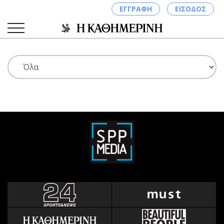
ΕΓΓΡΑΦΗ
ΕΙΣΟΔΟΣ
ΚΑΤΗΓΟΡΙΕΣ
ΣΥΝΔΕΣΗ
Κύπρος
Απόψεις
Παιδεία
Αρθρογραφία
Υγεία
The Hill
Πολιτική
Υγεία
Βουλευτικές 2026
Αγγελίες
Εκλογές 2024
Ενοικιάζονται
Προεδρικές 2023
Πωλούνται
Δημοσκοπήσεις
Ζητούν εργασία
Διπλωματία
Θέσεις εργασίας