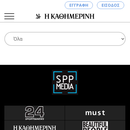
ΕΓΓΡΑΦΗ
ΕΙΣΟΔΟΣ
ΚΑΤΗΓΟΡΙΕΣ
ΣΥΝΔΕΣΗ
Κύπρος
Απόψεις
Παιδεία
Αρθρογραφία
Υγεία
The Hill
Πολιτική
Υγεία
Βουλευτικές 2026
Αγγελίες
Εκλογές 2024
Ενοικιάζονται
Προεδρικές 2023
Πωλούνται
Δημοσκοπήσεις
Ζητούν εργασία
Διπλωματία
Θέσεις εργασίας