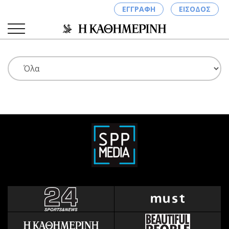
ΕΓΓΡΑΦΗ
ΕΙΣΟΔΟΣ
ΚΑΤΗΓΟΡΙΕΣ
ΣΥΝΔΕΣΗ
Κύπρος
Απόψεις
Παιδεία
Αρθρογραφία
Υγεία
The Hill
Πολιτική
Υγεία
Βουλευτικές 2026
Αγγελίες
Εκλογές 2024
Ενοικιάζονται
Προεδρικές 2023
Πωλούνται
Δημοσκοπήσεις
Ζητούν εργασία
Διπλωματία
Θέσεις εργασίας