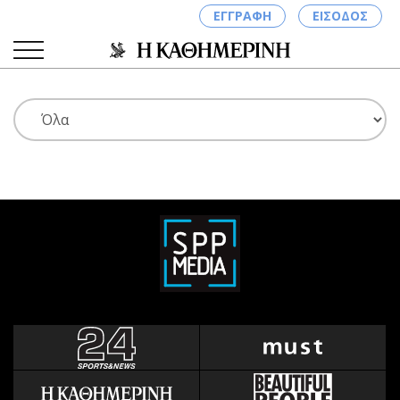
ΕΓΓΡΑΦΗ
ΕΙΣΟΔΟΣ
ΚΑΤΗΓΟΡΙΕΣ
ΣΥΝΔΕΣΗ
Κύπρος
Απόψεις
Παιδεία
Αρθρογραφία
Υγεία
The Hill
Πολιτική
Υγεία
Βουλευτικές 2026
Αγγελίες
Εκλογές 2024
Ενοικιάζονται
Προεδρικές 2023
Πωλούνται
Δημοσκοπήσεις
Ζητούν εργασία
Διπλωματία
Θέσεις εργασίας