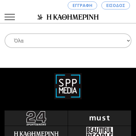
ΕΓΓΡΑΦΗ
ΕΙΣΟΔΟΣ
ΚΑΤΗΓΟΡΙΕΣ
ΣΥΝΔΕΣΗ
Κύπρος
Απόψεις
Παιδεία
Αρθρογραφία
Υγεία
The Hill
Πολιτική
Υγεία
Βουλευτικές 2026
Αγγελίες
Εκλογές 2024
Ενοικιάζονται
Προεδρικές 2023
Πωλούνται
Δημοσκοπήσεις
Ζητούν εργασία
Διπλωματία
Θέσεις εργασίας