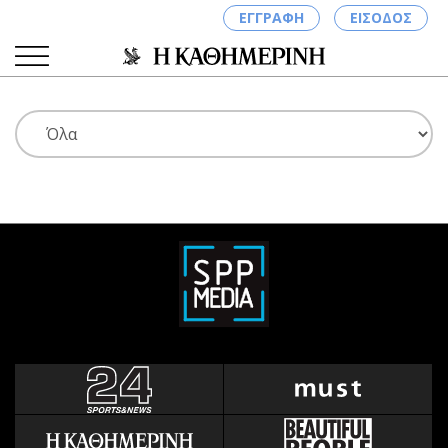
ΕΓΓΡΑΦΗ
ΕΙΣΟΔΟΣ
ΚΑΤΗΓΟΡΙΕΣ
ΣΥΝΔΕΣΗ
Κύπρος
Απόψεις
Παιδεία
Αρθρογραφία
Υγεία
The Hill
Πολιτική
Υγεία
Βουλευτικές 2026
Αγγελίες
Εκλογές 2024
Ενοικιάζονται
Προεδρικές 2023
Πωλούνται
Δημοσκοπήσεις
Ζητούν εργασία
Διπλωματία
Θέσεις εργασίας