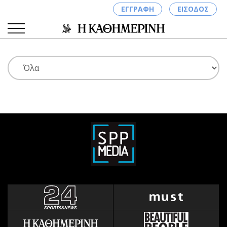
ΕΓΓΡΑΦΗ
ΕΙΣΟΔΟΣ
ΚΑΤΗΓΟΡΙΕΣ
ΣΥΝΔΕΣΗ
Κύπρος
Απόψεις
Παιδεία
Αρθρογραφία
Υγεία
The Hill
Πολιτική
Υγεία
Βουλευτικές 2026
Αγγελίες
Εκλογές 2024
Ενοικιάζονται
Προεδρικές 2023
Πωλούνται
Δημοσκοπήσεις
Ζητούν εργασία
Διπλωματία
Θέσεις εργασίας