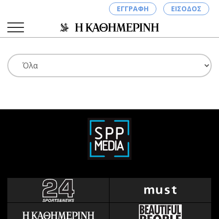
ΕΓΓΡΑΦΗ
ΕΙΣΟΔΟΣ
ΚΑΤΗΓΟΡΙΕΣ
ΣΥΝΔΕΣΗ
Κύπρος
Απόψεις
Παιδεία
Αρθρογραφία
Υγεία
The Hill
Πολιτική
Υγεία
Βουλευτικές 2026
Αγγελίες
Εκλογές 2024
Ενοικιάζονται
Προεδρικές 2023
Πωλούνται
Δημοσκοπήσεις
Ζητούν εργασία
Διπλωματία
Θέσεις εργασίας