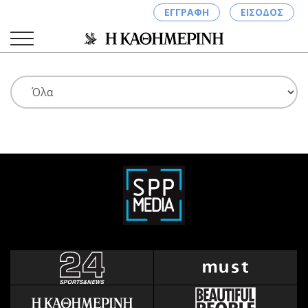
ΕΓΓΡΑΦΗ
ΕΙΣΟΔΟΣ
ΚΑΤΗΓΟΡΙΕΣ
ΣΥΝΔΕΣΗ
Κύπρος
Απόψεις
Παιδεία
Αρθρογραφία
Υγεία
The Hill
Πολιτική
Υγεία
Βουλευτικές 2026
Αγγελίες
Εκλογές 2024
Ενοικιάζονται
Προεδρικές 2023
Πωλούνται
Δημοσκοπήσεις
Ζητούν εργασία
Διπλωματία
Θέσεις εργασίας