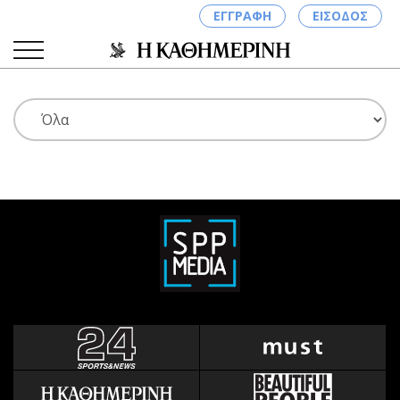
ΕΓΓΡΑΦΗ
ΕΙΣΟΔΟΣ
ΚΑΤΗΓΟΡΙΕΣ
ΣΥΝΔΕΣΗ
Κύπρος
Απόψεις
Παιδεία
Αρθρογραφία
Υγεία
The Hill
Πολιτική
Υγεία
Βουλευτικές 2026
Αγγελίες
Εκλογές 2024
Ενοικιάζονται
Προεδρικές 2023
Πωλούνται
Δημοσκοπήσεις
Ζητούν εργασία
Διπλωματία
Θέσεις εργασίας