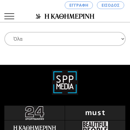
ΕΓΓΡΑΦΗ
ΕΙΣΟΔΟΣ
ΚΑΤΗΓΟΡΙΕΣ
ΣΥΝΔΕΣΗ
Κύπρος
Απόψεις
Παιδεία
Αρθρογραφία
Υγεία
The Hill
Πολιτική
Υγεία
Βουλευτικές 2026
Αγγελίες
Εκλογές 2024
Ενοικιάζονται
Προεδρικές 2023
Πωλούνται
Δημοσκοπήσεις
Ζητούν εργασία
Διπλωματία
Θέσεις εργασίας