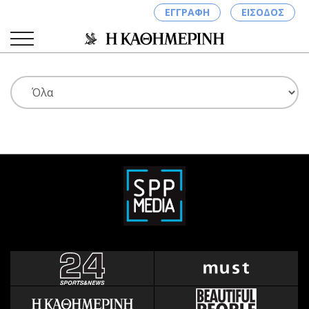
ΕΓΓΡΑΦΗ
ΕΙΣΟΔΟΣ
ΚΑΤΗΓΟΡΙΕΣ
ΣΥΝΔΕΣΗ
Κύπρος
Απόψεις
Παιδεία
Αρθρογραφία
Υγεία
The Hill
Πολιτική
Υγεία
Βουλευτικές 2026
Αγγελίες
Εκλογές 2024
Ενοικιάζονται
Προεδρικές 2023
Πωλούνται
Δημοσκοπήσεις
Ζητούν εργασία
Διπλωματία
Θέσεις εργασίας