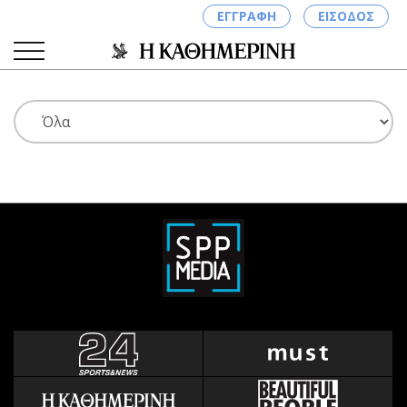
ΕΓΓΡΑΦΗ
ΕΙΣΟΔΟΣ
ΚΑΤΗΓΟΡΙΕΣ
ΣΥΝΔΕΣΗ
Κύπρος
Απόψεις
Παιδεία
Αρθρογραφία
Υγεία
The Hill
Πολιτική
Υγεία
Βουλευτικές 2026
Αγγελίες
Εκλογές 2024
Ενοικιάζονται
Προεδρικές 2023
Πωλούνται
Δημοσκοπήσεις
Ζητούν εργασία
Διπλωματία
Θέσεις εργασίας