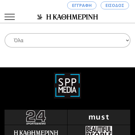
ΕΓΓΡΑΦΗ
ΕΙΣΟΔΟΣ
ΚΑΤΗΓΟΡΙΕΣ
ΣΥΝΔΕΣΗ
Κύπρος
Απόψεις
Παιδεία
Αρθρογραφία
Υγεία
The Hill
Πολιτική
Υγεία
Βουλευτικές 2026
Αγγελίες
Εκλογές 2024
Ενοικιάζονται
Προεδρικές 2023
Πωλούνται
Δημοσκοπήσεις
Ζητούν εργασία
Διπλωματία
Θέσεις εργασίας