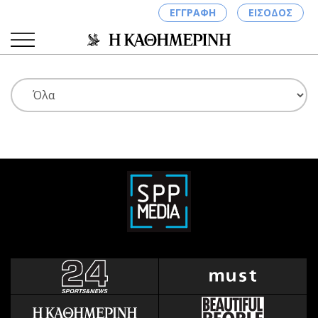
ΕΓΓΡΑΦΗ
ΕΙΣΟΔΟΣ
ΚΑΤΗΓΟΡΙΕΣ
ΣΥΝΔΕΣΗ
Κύπρος
Απόψεις
Παιδεία
Αρθρογραφία
Υγεία
The Hill
Πολιτική
Υγεία
Βουλευτικές 2026
Αγγελίες
Εκλογές 2024
Ενοικιάζονται
Προεδρικές 2023
Πωλούνται
Δημοσκοπήσεις
Ζητούν εργασία
Διπλωματία
Θέσεις εργασίας