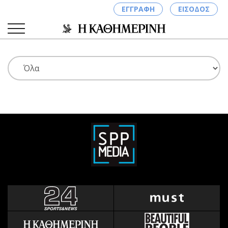
ΕΓΓΡΑΦΗ
ΕΙΣΟΔΟΣ
ΚΑΤΗΓΟΡΙΕΣ
ΣΥΝΔΕΣΗ
Κύπρος
Απόψεις
Παιδεία
Αρθρογραφία
Υγεία
The Hill
Πολιτική
Υγεία
Βουλευτικές 2026
Αγγελίες
Εκλογές 2024
Ενοικιάζονται
Προεδρικές 2023
Πωλούνται
Δημοσκοπήσεις
Ζητούν εργασία
Διπλωματία
Θέσεις εργασίας