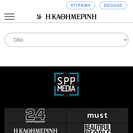
ΕΓΓΡΑΦΗ
ΕΙΣΟΔΟΣ
ΚΑΤΗΓΟΡΙΕΣ
ΣΥΝΔΕΣΗ
Κύπρος
Απόψεις
Παιδεία
Αρθρογραφία
Υγεία
The Hill
Πολιτική
Υγεία
Βουλευτικές 2026
Αγγελίες
Εκλογές 2024
Ενοικιάζονται
Προεδρικές 2023
Πωλούνται
Δημοσκοπήσεις
Ζητούν εργασία
Διπλωματία
Θέσεις εργασίας