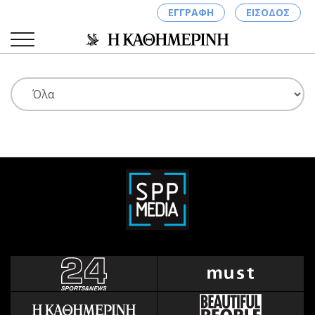
ΕΓΓΡΑΦΗ
ΕΙΣΟΔΟΣ
ΚΑΤΗΓΟΡΙΕΣ
ΣΥΝΔΕΣΗ
Κύπρος
Απόψεις
Παιδεία
Αρθρογραφία
Υγεία
The Hill
Πολιτική
Υγεία
Βουλευτικές 2026
Αγγελίες
Εκλογές 2024
Ενοικιάζονται
Προεδρικές 2023
Πωλούνται
Δημοσκοπήσεις
Ζητούν εργασία
Διπλωματία
Θέσεις εργασίας