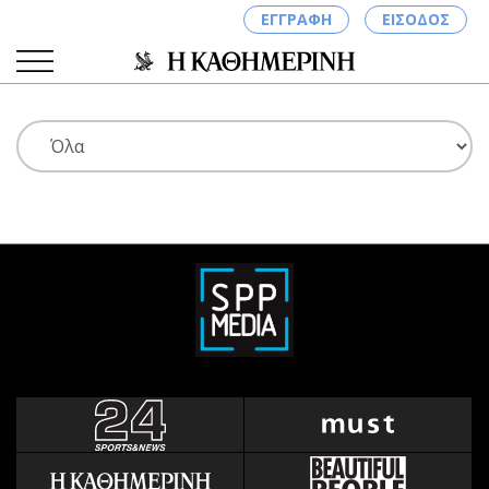
ΕΓΓΡΑΦΗ
ΕΙΣΟΔΟΣ
ΚΑΤΗΓΟΡΙΕΣ
ΣΥΝΔΕΣΗ
Κύπρος
Απόψεις
Παιδεία
Αρθρογραφία
Υγεία
The Hill
Πολιτική
Υγεία
Βουλευτικές 2026
Αγγελίες
Εκλογές 2024
Ενοικιάζονται
Προεδρικές 2023
Πωλούνται
Δημοσκοπήσεις
Ζητούν εργασία
Διπλωματία
Θέσεις εργασίας