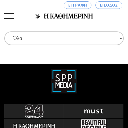
ΕΓΓΡΑΦΗ
ΕΙΣΟΔΟΣ
ΚΑΤΗΓΟΡΙΕΣ
ΣΥΝΔΕΣΗ
Κύπρος
Απόψεις
Παιδεία
Αρθρογραφία
Υγεία
The Hill
Πολιτική
Υγεία
Βουλευτικές 2026
Αγγελίες
Εκλογές 2024
Ενοικιάζονται
Προεδρικές 2023
Πωλούνται
Δημοσκοπήσεις
Ζητούν εργασία
Διπλωματία
Θέσεις εργασίας