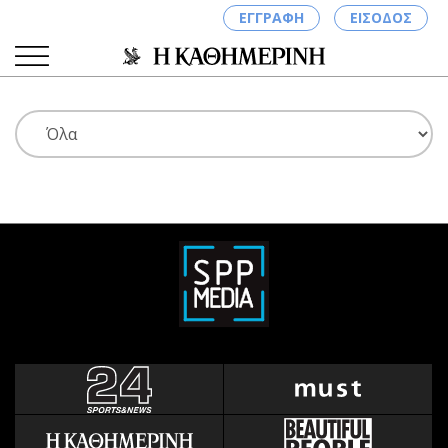
ΕΓΓΡΑΦΗ
ΕΙΣΟΔΟΣ
ΚΑΤΗΓΟΡΙΕΣ
ΣΥΝΔΕΣΗ
Κύπρος
Απόψεις
Παιδεία
Αρθρογραφία
Υγεία
The Hill
Πολιτική
Υγεία
Βουλευτικές 2026
Αγγελίες
Εκλογές 2024
Ενοικιάζονται
Προεδρικές 2023
Πωλούνται
Δημοσκοπήσεις
Ζητούν εργασία
Διπλωματία
Θέσεις εργασίας