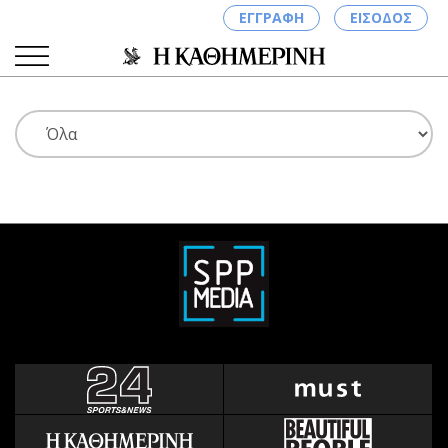
ΕΓΓΡΑΦΗ
ΕΙΣΟΔΟΣ
ΚΑΤΗΓΟΡΙΕΣ
ΣΥΝΔΕΣΗ
Κύπρος
Απόψεις
Παιδεία
Αρθρογραφία
Υγεία
The Hill
Πολιτική
Υγεία
Βουλευτικές 2026
Αγγελίες
Εκλογές 2024
Ενοικιάζονται
Προεδρικές 2023
Πωλούνται
Δημοσκοπήσεις
Ζητούν εργασία
Διπλωματία
Θέσεις εργασίας