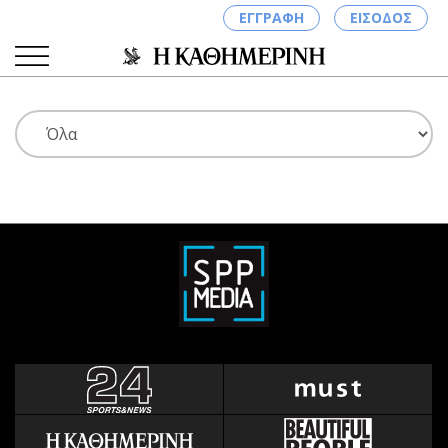
ΕΓΓΡΑΦΗ
ΕΙΣΟΔΟΣ
ΚΑΤΗΓΟΡΙΕΣ
ΣΥΝΔΕΣΗ
Κύπρος
Απόψεις
Παιδεία
Αρθρογραφία
Υγεία
The Hill
Πολιτική
Υγεία
Βουλευτικές 2026
Αγγελίες
Εκλογές 2024
Ενοικιάζονται
Προεδρικές 2023
Πωλούνται
Δημοσκοπήσεις
Ζητούν εργασία
Διπλωματία
Θέσεις εργασίας