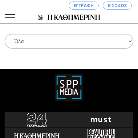
ΕΓΓΡΑΦΗ
ΕΙΣΟΔΟΣ
ΚΑΤΗΓΟΡΙΕΣ
ΣΥΝΔΕΣΗ
Κύπρος
Απόψεις
Παιδεία
Αρθρογραφία
Υγεία
The Hill
Πολιτική
Υγεία
Βουλευτικές 2026
Αγγελίες
Εκλογές 2024
Ενοικιάζονται
Προεδρικές 2023
Πωλούνται
Δημοσκοπήσεις
Ζητούν εργασία
Διπλωματία
Θέσεις εργασίας