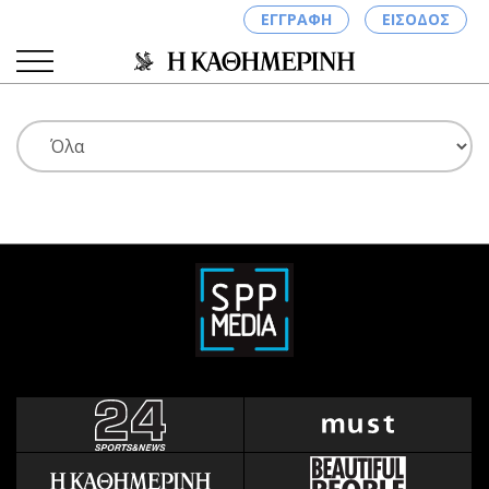
ΕΓΓΡΑΦΗ
ΕΙΣΟΔΟΣ
ΚΑΤΗΓΟΡΙΕΣ
ΣΥΝΔΕΣΗ
Κύπρος
Απόψεις
Παιδεία
Αρθρογραφία
Υγεία
The Hill
Πολιτική
Υγεία
Βουλευτικές 2026
Αγγελίες
Εκλογές 2024
Ενοικιάζονται
Προεδρικές 2023
Πωλούνται
Δημοσκοπήσεις
Ζητούν εργασία
Διπλωματία
Θέσεις εργασίας