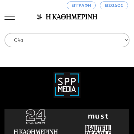
ΕΓΓΡΑΦΗ
ΕΙΣΟΔΟΣ
ΚΑΤΗΓΟΡΙΕΣ
ΣΥΝΔΕΣΗ
Κύπρος
Απόψεις
Παιδεία
Αρθρογραφία
Υγεία
The Hill
Πολιτική
Υγεία
Βουλευτικές 2026
Αγγελίες
Εκλογές 2024
Ενοικιάζονται
Προεδρικές 2023
Πωλούνται
Δημοσκοπήσεις
Ζητούν εργασία
Διπλωματία
Θέσεις εργασίας