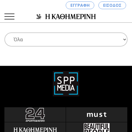
ΕΓΓΡΑΦΗ
ΕΙΣΟΔΟΣ
ΚΑΤΗΓΟΡΙΕΣ
ΣΥΝΔΕΣΗ
Κύπρος
Απόψεις
Παιδεία
Αρθρογραφία
Υγεία
The Hill
Πολιτική
Υγεία
Βουλευτικές 2026
Αγγελίες
Εκλογές 2024
Ενοικιάζονται
Προεδρικές 2023
Πωλούνται
Δημοσκοπήσεις
Ζητούν εργασία
Διπλωματία
Θέσεις εργασίας