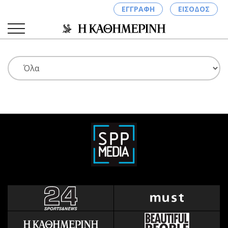
ΕΓΓΡΑΦΗ
ΕΙΣΟΔΟΣ
ΚΑΤΗΓΟΡΙΕΣ
ΣΥΝΔΕΣΗ
Κύπρος
Απόψεις
Παιδεία
Αρθρογραφία
Υγεία
The Hill
Πολιτική
Υγεία
Βουλευτικές 2026
Αγγελίες
Εκλογές 2024
Ενοικιάζονται
Προεδρικές 2023
Πωλούνται
Δημοσκοπήσεις
Ζητούν εργασία
Διπλωματία
Θέσεις εργασίας