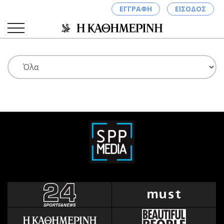
ΕΓΓΡΑΦΗ
ΕΙΣΟΔΟΣ
ΚΑΤΗΓΟΡΙΕΣ
ΣΥΝΔΕΣΗ
Κύπρος
Απόψεις
Παιδεία
Αρθρογραφία
Υγεία
The Hill
Πολιτική
Υγεία
Βουλευτικές 2026
Αγγελίες
Εκλογές 2024
Ενοικιάζονται
Προεδρικές 2023
Πωλούνται
Δημοσκοπήσεις
Ζητούν εργασία
Διπλωματία
Θέσεις εργασίας