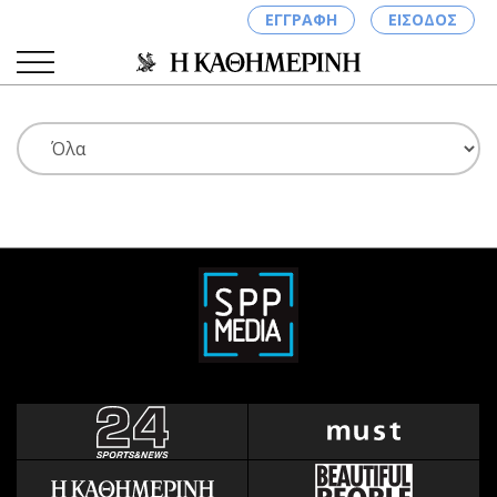
ΕΓΓΡΑΦΗ
ΕΙΣΟΔΟΣ
ΚΑΤΗΓΟΡΙΕΣ
ΣΥΝΔΕΣΗ
Κύπρος
Απόψεις
Παιδεία
Αρθρογραφία
Υγεία
The Hill
Πολιτική
Υγεία
Βουλευτικές 2026
Αγγελίες
Εκλογές 2024
Ενοικιάζονται
Προεδρικές 2023
Πωλούνται
Δημοσκοπήσεις
Ζητούν εργασία
Διπλωματία
Θέσεις εργασίας