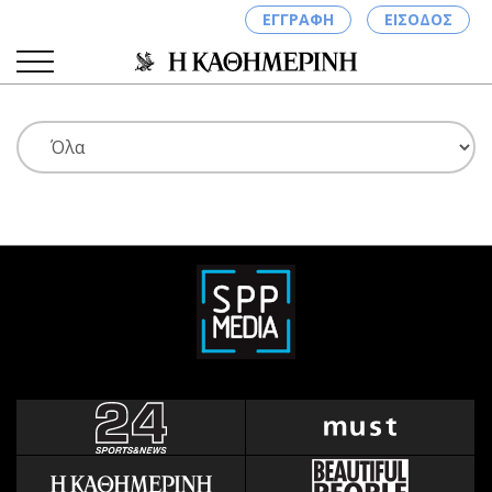
ΕΓΓΡΑΦΗ
ΕΙΣΟΔΟΣ
ΚΑΤΗΓΟΡΙΕΣ
ΣΥΝΔΕΣΗ
Κύπρος
Απόψεις
Παιδεία
Αρθρογραφία
Υγεία
The Hill
Πολιτική
Υγεία
Βουλευτικές 2026
Αγγελίες
Εκλογές 2024
Ενοικιάζονται
Προεδρικές 2023
Πωλούνται
Δημοσκοπήσεις
Ζητούν εργασία
Διπλωματία
Θέσεις εργασίας