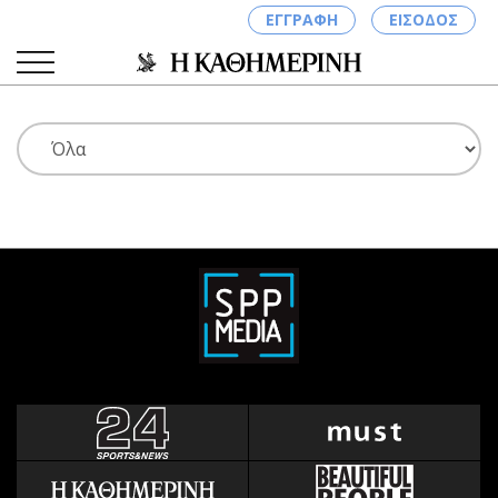
ΕΓΓΡΑΦΗ
ΕΙΣΟΔΟΣ
ΚΑΤΗΓΟΡΙΕΣ
ΣΥΝΔΕΣΗ
Κύπρος
Απόψεις
Παιδεία
Αρθρογραφία
Υγεία
The Hill
Πολιτική
Υγεία
Βουλευτικές 2026
Αγγελίες
Εκλογές 2024
Ενοικιάζονται
Προεδρικές 2023
Πωλούνται
Δημοσκοπήσεις
Ζητούν εργασία
Διπλωματία
Θέσεις εργασίας