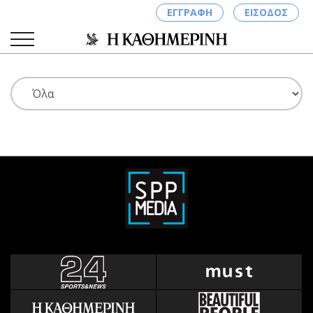
ΕΓΓΡΑΦΗ
ΕΙΣΟΔΟΣ
ΚΑΤΗΓΟΡΙΕΣ
ΣΥΝΔΕΣΗ
Κύπρος
Απόψεις
Παιδεία
Αρθρογραφία
Υγεία
The Hill
Πολιτική
Υγεία
Βουλευτικές 2026
Αγγελίες
Εκλογές 2024
Ενοικιάζονται
Προεδρικές 2023
Πωλούνται
Δημοσκοπήσεις
Ζητούν εργασία
Διπλωματία
Θέσεις εργασίας