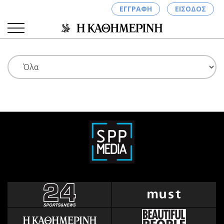
ΕΓΓΡΑΦΗ
ΕΙΣΟΔΟΣ
ΚΑΤΗΓΟΡΙΕΣ
ΣΥΝΔΕΣΗ
Κύπρος
Απόψεις
Παιδεία
Αρθρογραφία
Υγεία
The Hill
Πολιτική
Υγεία
Βουλευτικές 2026
Αγγελίες
Εκλογές 2024
Ενοικιάζονται
Προεδρικές 2023
Πωλούνται
Δημοσκοπήσεις
Ζητούν εργασία
Διπλωματία
Θέσεις εργασίας