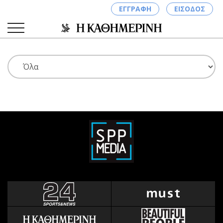
ΕΓΓΡΑΦΗ
ΕΙΣΟΔΟΣ
ΚΑΤΗΓΟΡΙΕΣ
ΣΥΝΔΕΣΗ
Κύπρος
Απόψεις
Παιδεία
Αρθρογραφία
Υγεία
The Hill
Πολιτική
Υγεία
Βουλευτικές 2026
Αγγελίες
Εκλογές 2024
Ενοικιάζονται
Προεδρικές 2023
Πωλούνται
Δημοσκοπήσεις
Ζητούν εργασία
Διπλωματία
Θέσεις εργασίας