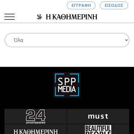
ΕΓΓΡΑΦΗ
ΕΙΣΟΔΟΣ
ΚΑΤΗΓΟΡΙΕΣ
ΣΥΝΔΕΣΗ
Κύπρος
Απόψεις
Παιδεία
Αρθρογραφία
Υγεία
The Hill
Πολιτική
Υγεία
Βουλευτικές 2026
Αγγελίες
Εκλογές 2024
Ενοικιάζονται
Προεδρικές 2023
Πωλούνται
Δημοσκοπήσεις
Ζητούν εργασία
Διπλωματία
Θέσεις εργασίας