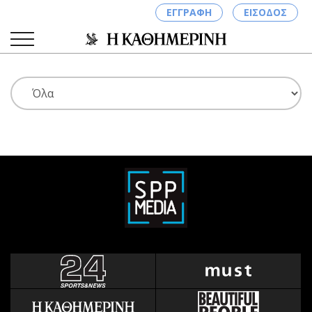
ΕΓΓΡΑΦΗ
ΕΙΣΟΔΟΣ
ΚΑΤΗΓΟΡΙΕΣ
ΣΥΝΔΕΣΗ
Κύπρος
Απόψεις
Παιδεία
Αρθρογραφία
Υγεία
The Hill
Πολιτική
Υγεία
Βουλευτικές 2026
Αγγελίες
Εκλογές 2024
Ενοικιάζονται
Προεδρικές 2023
Πωλούνται
Δημοσκοπήσεις
Ζητούν εργασία
Διπλωματία
Θέσεις εργασίας